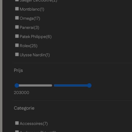
Jaeger LeCoultre
(2)
Montblanc
(1)
Omega
(17)
Panerai
(3)
Patek Philippe
(6)
Rolex
(25)
Ulysse Nardin
(1)
Prijs
20
3000
Categorie
Accessoires
(7)