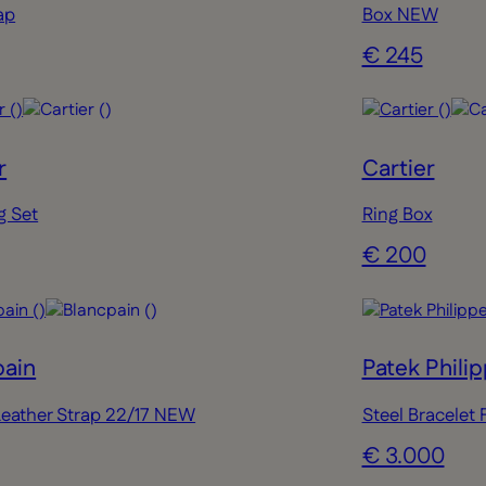
ap
Box NEW
€ 245
r
Cartier
g Set
Ring Box
€ 200
pain
Patek Phili
eather Strap 22/17 NEW
Steel Bracele
€ 3.000