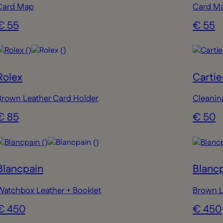
Card Map
Card M
€ 55
€ 55
Rolex
Cartie
Brown Leather Card Holder
Cleanin
€ 85
€ 50
Blancpain
Blanc
Watchbox Leather + Booklet
Brown L
€ 450
€ 450