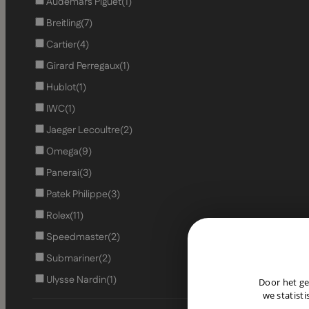
Audemars Piguet
(1)
Breitling
(7)
Cartier
(4)
Girard Perregaux
(1)
Hublot
(1)
IWC
(1)
Jaeger Lecoultre
(2)
Omega
(9)
Panerai
(3)
Patek Philippe
(3)
Rolex
(11)
Speedmaster
(2)
Submariner
(2)
Ulysse Nardin
(1)
Door het ge
we statisti