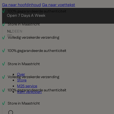
Ga naar hoofdinhoud
Ga naar voettekst
100% gegarandeerde authenticiteit
Open 7 Days A Week
Store in Maastricht
NL
DE
EN
Volledig verzekerde verzending
100% gegarandeerde authenticiteit
Store in Maastricht
Over
Volledig verzekerde verzending
Store
M25 service
100% gegarandeerde authenticiteit
Item verkopen
Store in Maastricht