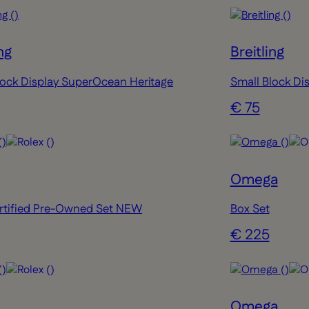
ng
Breitling
lock Display SuperOcean Heritage
Small Block Di
€ 75
Omega
tified Pre-Owned Set NEW
Box Set
€ 225
Omega