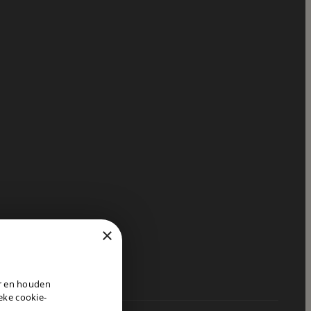
×
DUTCH
er en houden
ENGLISH
ieke cookie-