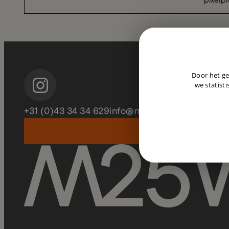
pixelpl
Door het ge
we statisti
+31 (0)43 34 34 629
info@m25watches.com
Acht