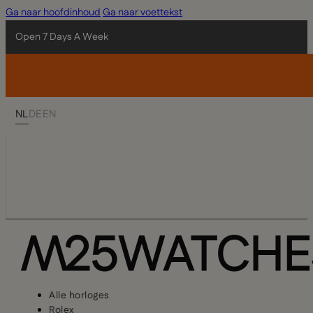
Ga naar hoofdinhoud
Ga naar voettekst
Open 7 Days A Week
NL
DE
EN
Alle horloges
Rolex