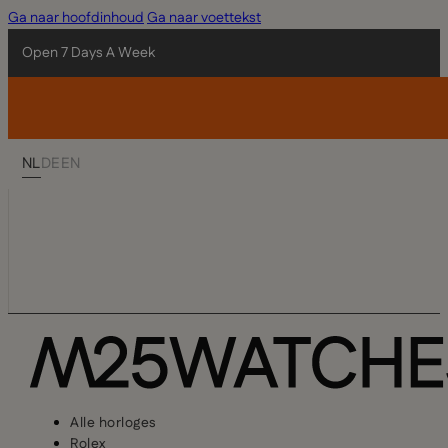
Ga naar hoofdinhoud
Ga naar voettekst
Open 7 Days A Week
NL
DE
EN
Alle horloges
Rolex