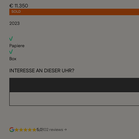
€ 11.350
SOLD
2023
Papiere
Box
INTERESSE AN DIESER UHR?
5,0
102 reviews →