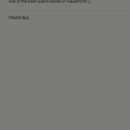
one of the best watch stores in maastricht :)
FRANS BIJL