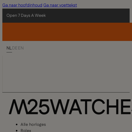
Ga naar hoofdinhoud
Ga naar voettekst
Open 7 Days A Week
NL
DE
EN
Alle horloges
Rolex