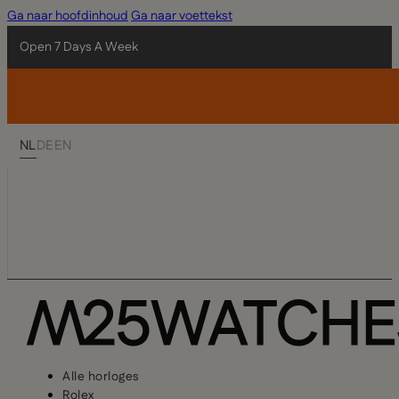
Ga naar hoofdinhoud
Ga naar voettekst
Open 7 Days A Week
NL
DE
EN
Alle horloges
Rolex