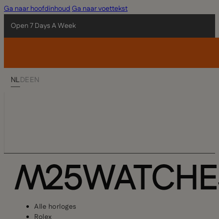
Ga naar hoofdinhoud
Ga naar voettekst
Open 7 Days A Week
NL
DE
EN
Alle horloges
Rolex