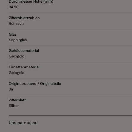
Durchmesser Höhe (mm)
34.50
Ziffernblattzahlen
Römisch
Glas
Saphirglas
Gehäusematerial
Gelbgold
Lünettenmaterial
Gelbgold
Originalzustand / Originalteile
Ja
Zifferblatt
Silber
Uhrenarmband