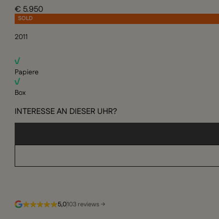
€ 5.950
SOLD
2011
Papiere
Box
INTERESSE AN DIESER UHR?
5,0
103 reviews →