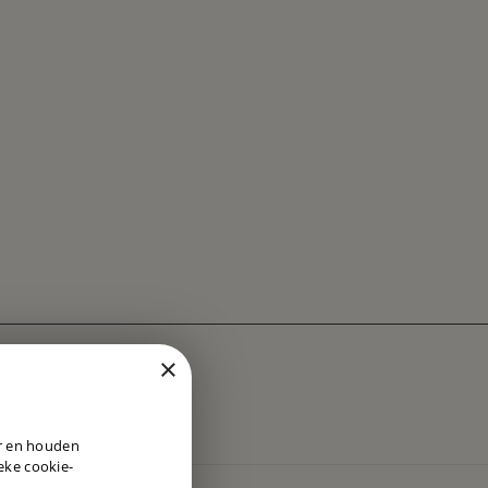
×
DUTCH
er en houden
ENGLISH
ieke cookie-