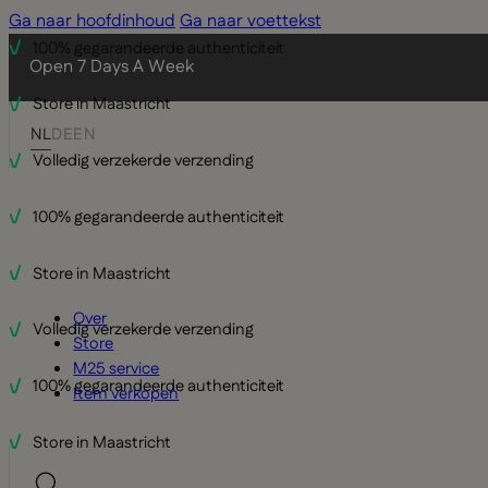
Ga naar hoofdinhoud
Ga naar voettekst
100% gegarandeerde authenticiteit
Open 7 Days A Week
Store in Maastricht
NL
DE
EN
Volledig verzekerde verzending
100% gegarandeerde authenticiteit
Store in Maastricht
Over
Volledig verzekerde verzending
Store
M25 service
100% gegarandeerde authenticiteit
Item verkopen
Store in Maastricht