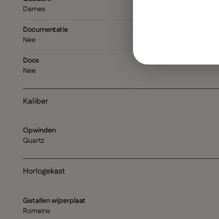
Dames
Documentatie
Nee
Doos
Nee
Kaliber
Opwinden
Quartz
Horlogekast
Getallen wijzerplaat
Romeins