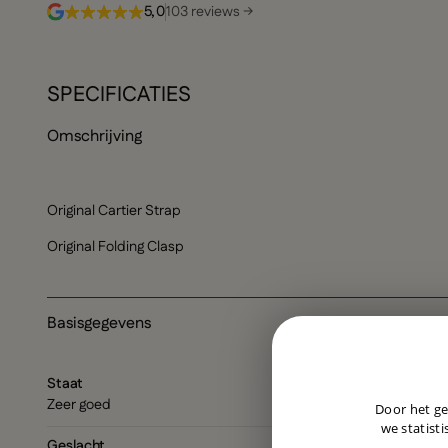
5,0
103 reviews →
SPECIFICATIES
Omschrijving
Original Cartier Strap
Original Folding Clasp
Basisgegevens
Staat
Zeer goed
Door het ge
we statisti
Geslacht