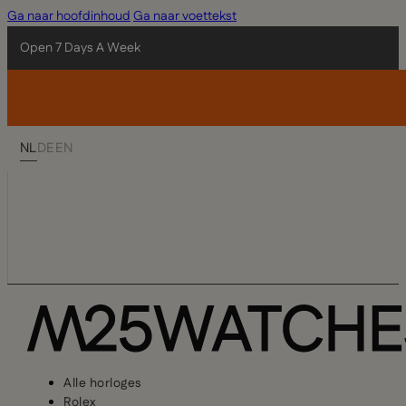
Ga naar hoofdinhoud
Ga naar voettekst
Open 7 Days A Week
NL
DE
EN
Alle horloges
Rolex