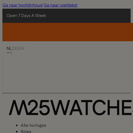
Ga naar hoofdinhoud
Ga naar voettekst
Open 7 Days A Week
NL
DE
EN
Alle horloges
Rolex