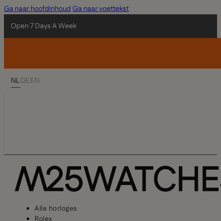
Ga naar hoofdinhoud
Ga naar voettekst
Open 7 Days A Week
NL
DE
EN
Alle horloges
Rolex