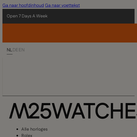
Ga naar hoofdinhoud
Ga naar voettekst
Open 7 Days A Week
NL
DE
EN
Alle horloges
Rolex