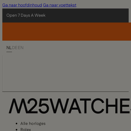
Ga naar hoofdinhoud
Ga naar voettekst
Open 7 Days A Week
NL
DE
EN
Alle horloges
Rolex