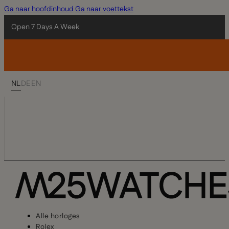
Ga naar hoofdinhoud
Ga naar voettekst
Open 7 Days A Week
NL
DE
EN
Alle horloges
Rolex