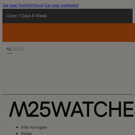
Ga naar hoofdinhoud
Ga naar voettekst
Open 7 Days A Week
NL
DE
EN
Alle horloges
Rolex