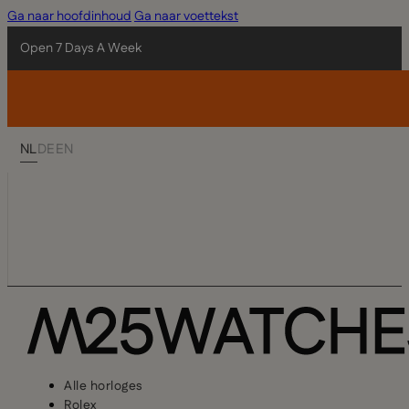
Ga naar hoofdinhoud
Ga naar voettekst
Open 7 Days A Week
NL
DE
EN
Alle horloges
Rolex