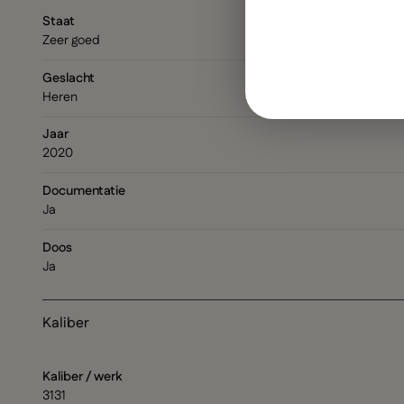
Staat
Zeer goed
Geslacht
Heren
Jaar
2020
Documentatie
Ja
Doos
Ja
Kaliber
Kaliber / werk
3131