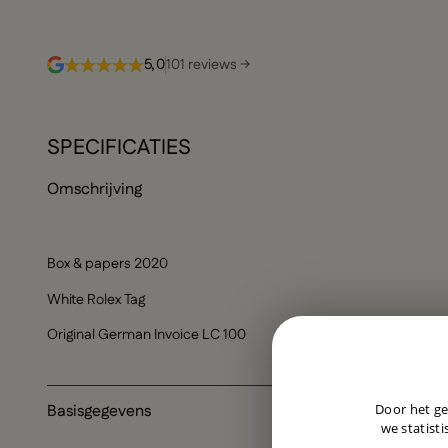
5,0
101 reviews →
SPECIFICATIES
Omschrijving
Box & papers 2020
White Rolex Tag
Original German Invoice LC 100
Door het ge
Basisgegevens
we statisti