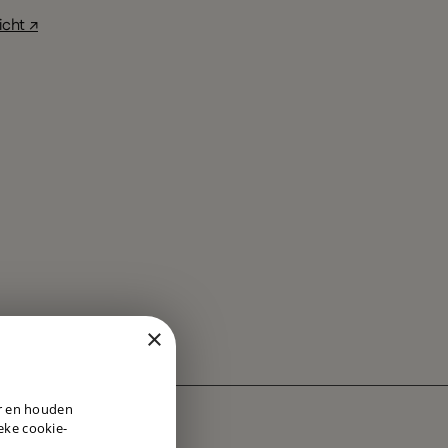
icht ↗
×
DUTCH
er en houden
ENGLISH
ieke cookie-