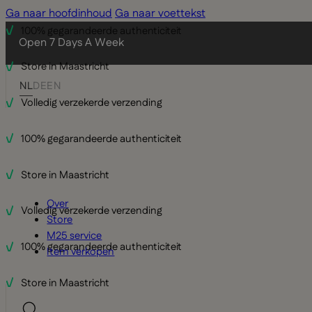
Ga naar hoofdinhoud
Ga naar voettekst
100% gegarandeerde authenticiteit
Open 7 Days A Week
Store in Maastricht
NL
DE
EN
Volledig verzekerde verzending
100% gegarandeerde authenticiteit
Store in Maastricht
Over
Volledig verzekerde verzending
Store
M25 service
100% gegarandeerde authenticiteit
Item verkopen
Store in Maastricht