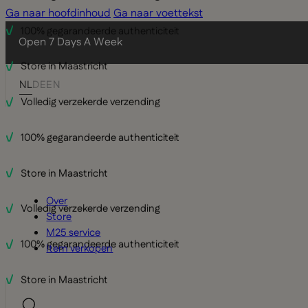
Ga naar hoofdinhoud
Ga naar voettekst
100% gegarandeerde authenticiteit
Open 7 Days A Week
Store in Maastricht
NL
DE
EN
Volledig verzekerde verzending
100% gegarandeerde authenticiteit
Store in Maastricht
Over
Volledig verzekerde verzending
Store
M25 service
100% gegarandeerde authenticiteit
Item verkopen
Store in Maastricht