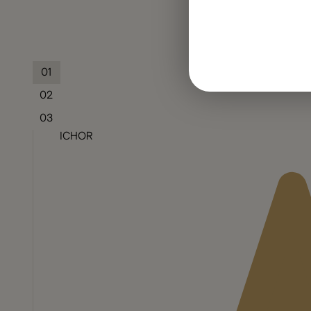
01
02
03
ICHOR