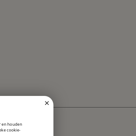
×
DUTCH
er en houden
ENGLISH
ieke cookie-