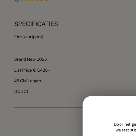
SPECIFICATIES
Omschrijving
Brand New 2025
List Price € 3.420,-
45 CM Length
0,05 Ct
Door het ge
we statisti