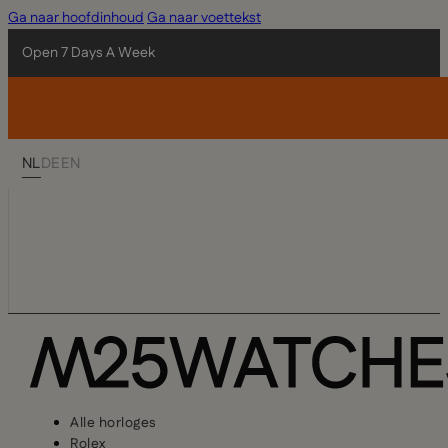
Ga naar hoofdinhoud
Ga naar voettekst
Open 7 Days A Week
NL
DE
EN
Alle horloges
Rolex