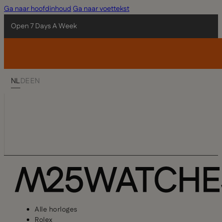
Ga naar hoofdinhoud
Ga naar voettekst
Open 7 Days A Week
NL
DE
EN
Alle horloges
Rolex