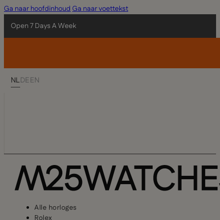
Ga naar hoofdinhoud
Ga naar voettekst
Open 7 Days A Week
NL
DE
EN
Alle horloges
Rolex