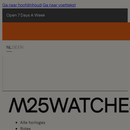
Ga naar hoofdinhoud
Ga naar voettekst
Open 7 Days A Week
NL
DE
EN
Alle horloges
Rolex