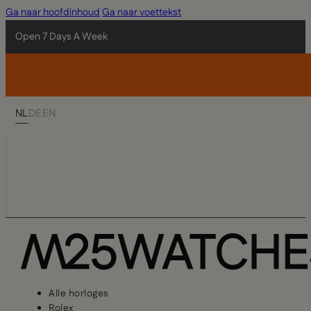
Ga naar hoofdinhoud
Ga naar voettekst
Open 7 Days A Week
NL
DE
EN
Alle horloges
Rolex