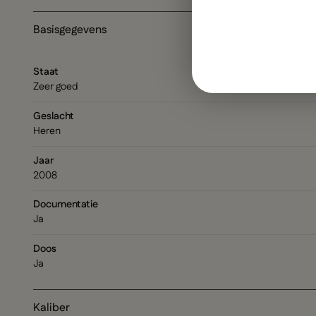
Basisgegevens
Staat
Zeer goed
Geslacht
Heren
Jaar
2008
Documentatie
Ja
Doos
Ja
Kaliber