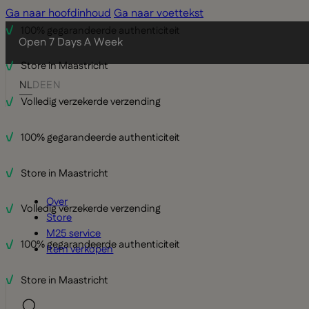
Ga naar hoofdinhoud
Ga naar voettekst
100% gegarandeerde authenticiteit
Open 7 Days A Week
Store in Maastricht
NL
DE
EN
Volledig verzekerde verzending
100% gegarandeerde authenticiteit
Store in Maastricht
Over
Volledig verzekerde verzending
Store
M25 service
100% gegarandeerde authenticiteit
Item verkopen
Store in Maastricht