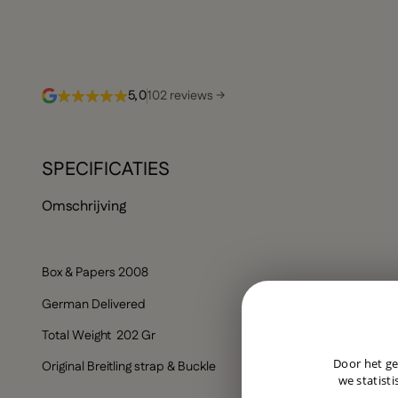
5,0
102 reviews →
SPECIFICATIES
Omschrijving
Box & Papers 2008
German Delivered
Total Weight 202 Gr
Door het ge
Original Breitling strap & Buckle
we statisti