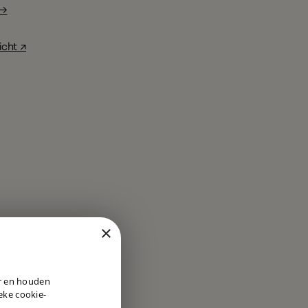
 →
icht ↗
×
DUTCH
er en houden
ENGLISH
ieke cookie-