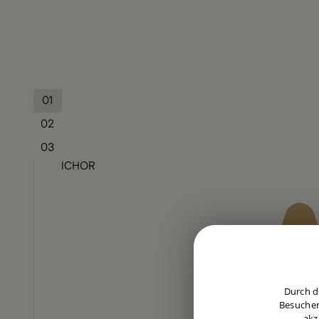
01
02
03
ICHOR
Durch d
Besucher
akz