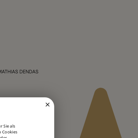
MATHIAS DENDAS
×
DUTCH
 Sie als
ENGLISH
n Cookies
rder