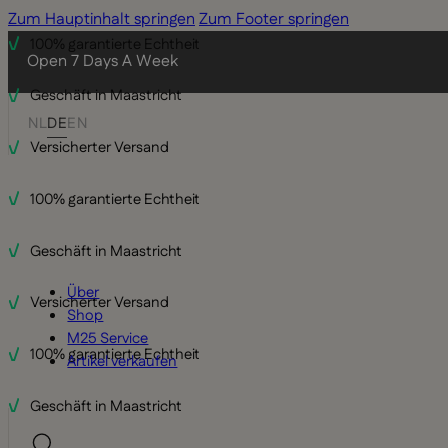
Zum Hauptinhalt springen
Zum Footer springen
100% garantierte Echtheit
Open 7 Days A Week
Geschäft in Maastricht
NL
DE
EN
Versicherter Versand
100% garantierte Echtheit
Geschäft in Maastricht
Über
Versicherter Versand
Shop
M25 Service
100% garantierte Echtheit
Artikel verkaufen
Geschäft in Maastricht