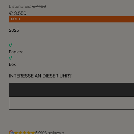
Listenpreis:
€ 4.100
€ 3.550
SOLD
2025
Papiere
Box
INTERESSE AN DIESER UHR?
5,0
103 reviews →