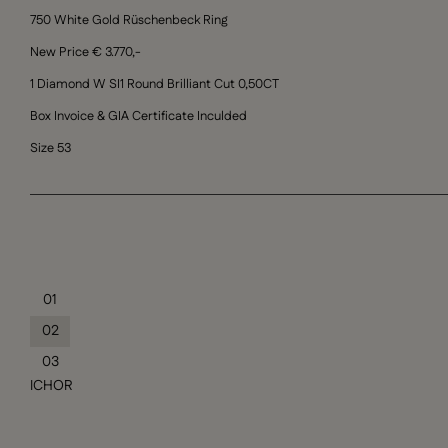
750 White Gold Rüschenbeck Ring
New Price € 3.770,-
1 Diamond W SI1 Round Brilliant Cut 0,50CT
Box Invoice & GIA Certificate Inculded
Size 53
01
02
03
ICHOR