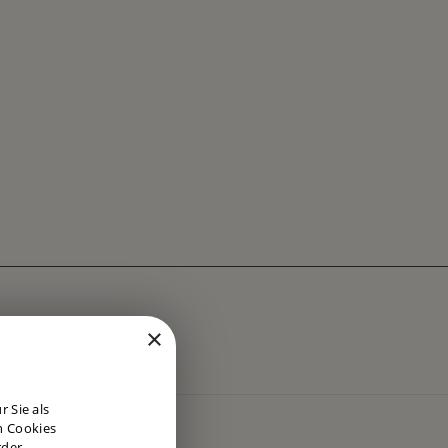
×
DUTCH
 Sie als
ENGLISH
n Cookies
rder