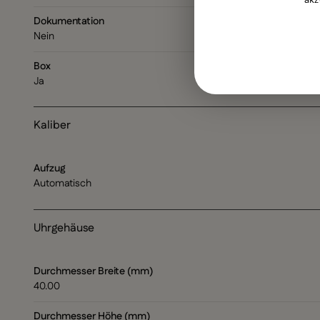
Dokumentation
Nein
Box
Ja
Kaliber
Aufzug
Automatisch
Uhrgehäuse
Durchmesser Breite (mm)
40.00
Durchmesser Höhe (mm)