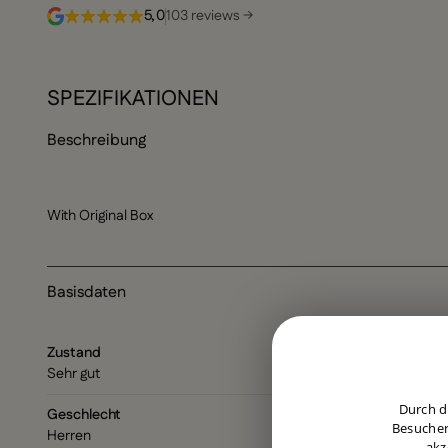
5,0
103 reviews →
SPEZIFIKATIONEN
Beschreibung
With Original Box
Basisdaten
Zustand
Sehr gut
Durch d
Geschlecht
Besucher
Herren
akz