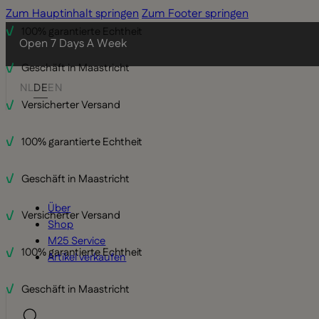
Zum Hauptinhalt springen
Zum Footer springen
100% garantierte Echtheit
Open 7 Days A Week
Geschäft in Maastricht
NL
DE
EN
Versicherter Versand
100% garantierte Echtheit
Geschäft in Maastricht
Über
Versicherter Versand
Shop
M25 Service
100% garantierte Echtheit
Artikel verkaufen
Geschäft in Maastricht