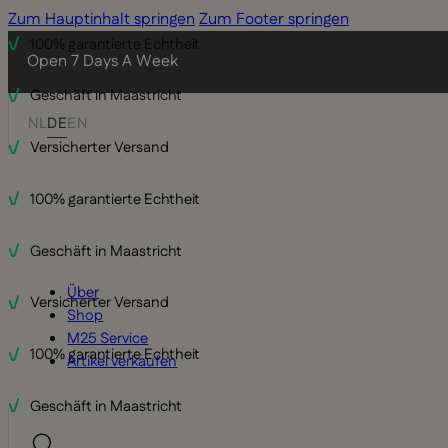
Zum Hauptinhalt springen
Zum Footer springen
100% garantierte Echtheit
Open 7 Days A Week
Geschäft in Maastricht
NL
DE
EN
Versicherter Versand
100% garantierte Echtheit
Geschäft in Maastricht
Über
Versicherter Versand
Shop
M25 Service
100% garantierte Echtheit
Artikel verkaufen
Geschäft in Maastricht