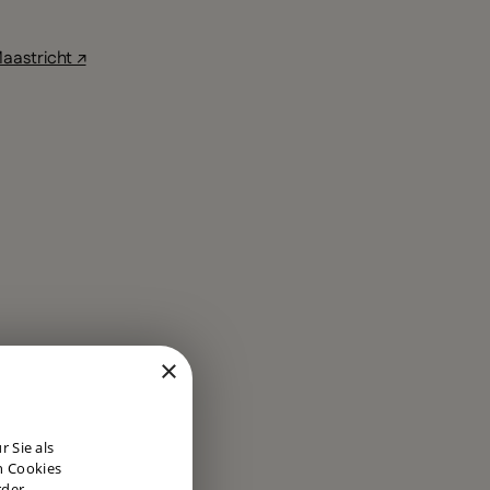
aastricht ↗
×
DUTCH
 Sie als
ENGLISH
n Cookies
rder