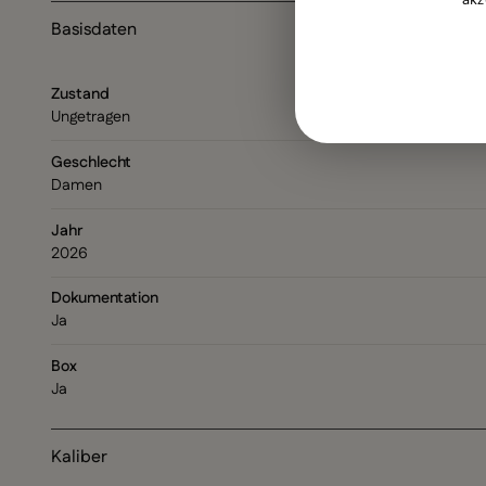
Basisdaten
Zustand
Ungetragen
Geschlecht
Damen
Jahr
2026
Dokumentation
Ja
Box
Ja
Kaliber