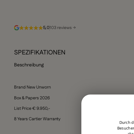
5,0
103 reviews →
SPEZIFIKATIONEN
Beschreibung
Brand New Unworn
Box & Papers 2026
List Price
€
9.950,-
8 Years Cartier Warranty
Durch d
Besucher
akz