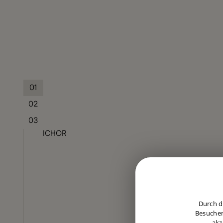
01
02
03
ICHOR
Durch d
Besucher
akz