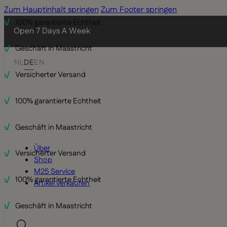
Zum Hauptinhalt springen
Zum Footer springen
100% garantierte Echtheit
Open 7 Days A Week
Geschäft in Maastricht
NL
DE
EN
Versicherter Versand
100% garantierte Echtheit
Geschäft in Maastricht
Über
Versicherter Versand
Shop
M25 Service
100% garantierte Echtheit
Artikel verkaufen
Geschäft in Maastricht