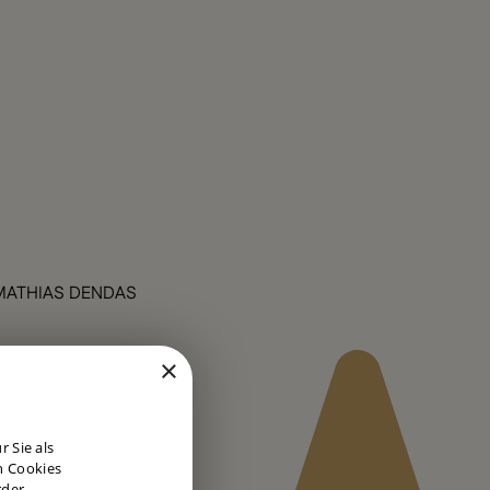
MATHIAS DENDAS
×
DUTCH
 Sie als
ENGLISH
n Cookies
rder