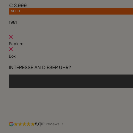
€ 3.999
SOLD
1981
Papiere
Box
INTERESSE AN DIESER UHR?
5,0
101 reviews →