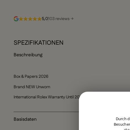
5,0
103 reviews →
SPEZIFIKATIONEN
Beschreibung
Box & Papers 2026
Brand NEW Unworn
International Rolex Warranty Until 2031
Durch d
Basisdaten
Besucher
akz