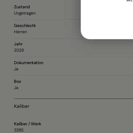
Zustand
Ungetragen
Geschlecht
Herren
Jahr
2026
Dokumentation
Ja
Box
Ja
Kaliber
Kaliber / Werk
3285