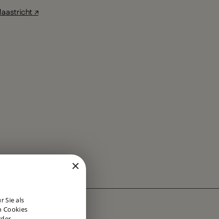
aastricht ↗
×
DUTCH
 Sie als
ENGLISH
n Cookies
rder