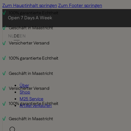
Zum Hauptinhalt springen
Zum Footer springen
100% garantierte Echtheit
Open 7 Days A Week
Geschäft in Maastricht
NL
DE
EN
Versicherter Versand
100% garantierte Echtheit
Geschäft in Maastricht
Über
Versicherter Versand
Shop
M25 Service
100% garantierte Echtheit
Artikel verkaufen
Geschäft in Maastricht