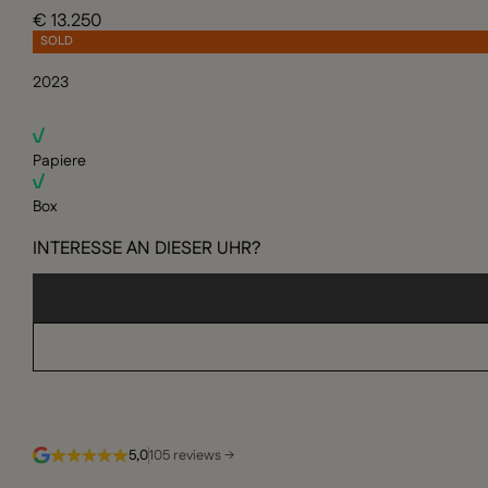
€ 13.250
SOLD
2023
Papiere
Box
INTERESSE AN DIESER UHR?
5,0
105 reviews →