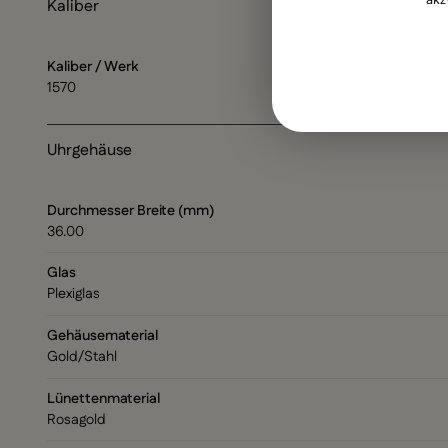
Kaliber
Kaliber / Werk
1570
Uhrgehäuse
Durchmesser Breite (mm)
36.00
Glas
Plexiglas
Gehäusematerial
Gold/Stahl
Lünettenmaterial
Rosagold