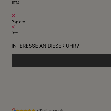
1974
Papiere
Box
INTERESSE AN DIESER UHR?
5,0
103 reviews →