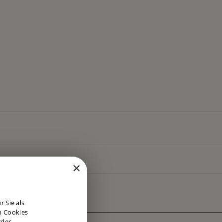
×
DUTCH
 Sie als
ENGLISH
n Cookies
rder