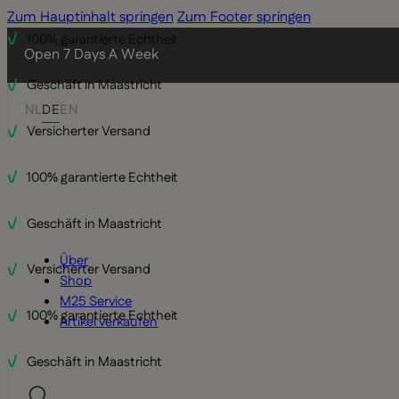
Zum Hauptinhalt springen
Zum Footer springen
100% garantierte Echtheit
Open 7 Days A Week
Geschäft in Maastricht
NL
DE
EN
Versicherter Versand
100% garantierte Echtheit
Geschäft in Maastricht
Über
Versicherter Versand
Shop
M25 Service
100% garantierte Echtheit
Artikel verkaufen
Geschäft in Maastricht