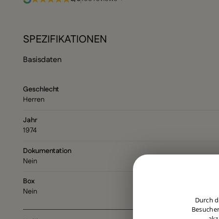
SPEZIFIKATIONEN
Basisdaten
Geschlecht
Herren
Jahr
1974
Dokumentation
Nein
Box
Nein
Durch d
Besucher
akz