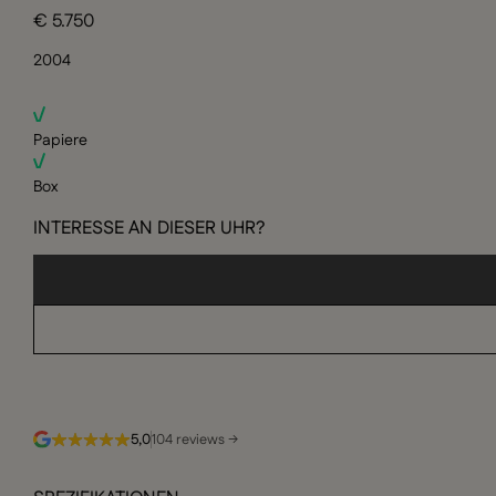
€ 5.750
2004
Papiere
Box
INTERESSE AN DIESER UHR?
5,0
104 reviews →