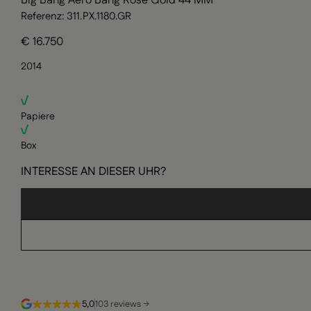
Big Bang Aero Bang Rose Gold 44 MM
Referenz: 311.PX.1180.GR
€ 16.750
2014
Papiere
Box
INTERESSE AN DIESER UHR?
5,0
103 reviews →