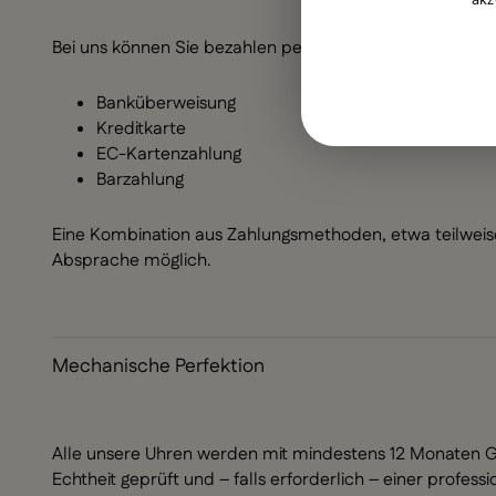
Bei uns können Sie bezahlen per:
Banküberweisung
Kreditkarte
EC-Kartenzahlung
Barzahlung
Eine Kombination aus Zahlungsmethoden, etwa teilweise
Absprache möglich.
Mechanische Perfektion
Alle unsere Uhren werden mit mindestens 12 Monaten Gar
Echtheit geprüft und – falls erforderlich – einer profess