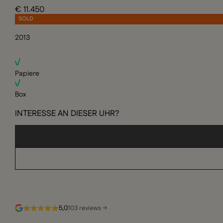
€ 11.450
SOLD
2013
Papiere
Box
INTERESSE AN DIESER UHR?
5,0
103 reviews →