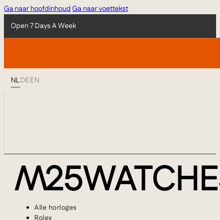
Ga naar hoofdinhoud
Ga naar voettekst
Open 7 Days A Week
NL
DE
EN
Alle horloges
Rolex