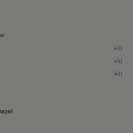
el
Bezel