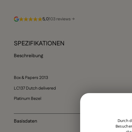
5,0
103 reviews →
SPEZIFIKATIONEN
Beschreibung
Box & Papers 2013
LC137 Dutch delivered
Platinum Bezel
Durch d
Basisdaten
Besucher
akz