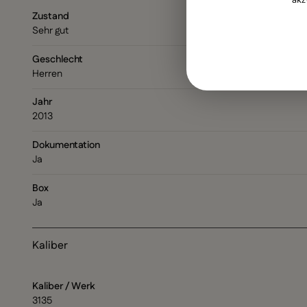
Zustand
Sehr gut
Geschlecht
Herren
Jahr
2013
Dokumentation
Ja
Box
Ja
Kaliber
Kaliber / Werk
3135