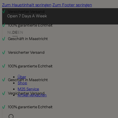
Zum Hauptinhalt springen
Zum Footer springen
100% garantierte Echtheit
Open 7 Days A Week
Geschäft in Maastricht
NL
DE
EN
Versicherter Versand
100% garantierte Echtheit
Geschäft in Maastricht
Über
Versicherter Versand
Shop
M25 Service
100% garantierte Echtheit
Artikel verkaufen
Geschäft in Maastricht