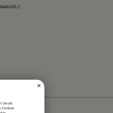
aastricht ↗
×
DUTCH
 Sie als
ENGLISH
n Cookies
rder